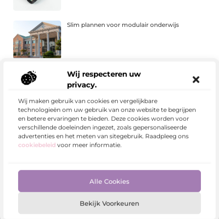
Slim plannen voor modulair onderwijs
Een inspirerende dag begint met de juiste plek
Wij respecteren uw
privacy.
Wij maken gebruik van cookies en vergelijkbare
technologieën om uw gebruik van onze website te begrijpen
en betere ervaringen te bieden. Deze cookies worden voor
Leven en werken in Albanië: waarom steeds
verschillende doeleinden ingezet, zoals gepersonaliseerde
meer Nederlanders de overstap wagen
advertenties en het meten van sitegebruik. Raadpleeg ons
cookiebeleid
voor meer informatie.
Waarom b2b-bedrijven een gespecialiseerd
marketingbureau nodig hebben
Alle Cookies
Bekijk Voorkeuren
De technische verschillen tussen een