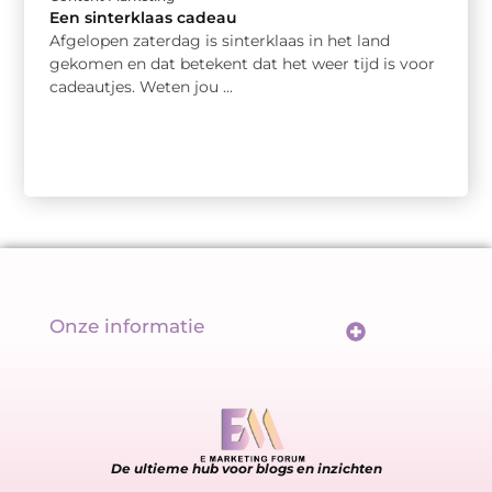
Een sinterklaas cadeau
Afgelopen zaterdag is sinterklaas in het land
gekomen en dat betekent dat het weer tijd is voor
cadeautjes. Weten jou ...
Onze informatie
Wat maakt backlinks écht goed? De sleutel tot een sterk linkprofiel
Geld verdienen met links: meer dan alleen een url delen
De ultieme hub voor blogs en inzichten