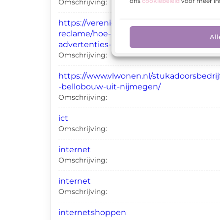
ons
cookiebeleid
voor meer in
Omschrijving:
https://verenigdezaken.nl/marketing-en-
reclame/hoe-kun-je-je-google-
All
advertenties-effectief-beheren/
Omschrijving:
https://www.vlwonen.nl/stukadoorsbedrij
-bellobouw-uit-nijmegen/
Omschrijving:
ict
Omschrijving:
internet
Omschrijving:
internet
Omschrijving:
internetshoppen