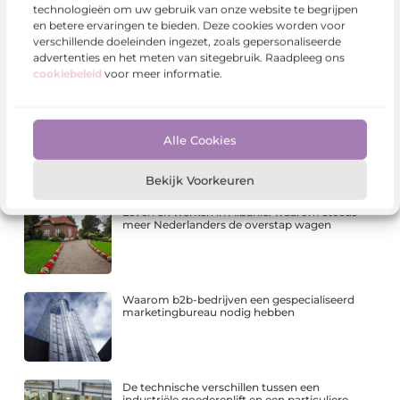
technologieën om uw gebruik van onze website te begrijpen
en betere ervaringen te bieden. Deze cookies worden voor
Slim plannen voor modulair onderwijs
verschillende doeleinden ingezet, zoals gepersonaliseerde
advertenties en het meten van sitegebruik. Raadpleeg ons
cookiebeleid
voor meer informatie.
Een inspirerende dag begint met de juiste plek
Alle Cookies
Bekijk Voorkeuren
Leven en werken in Albanië: waarom steeds
meer Nederlanders de overstap wagen
Waarom b2b-bedrijven een gespecialiseerd
marketingbureau nodig hebben
De technische verschillen tussen een
industriële goederenlift en een particuliere