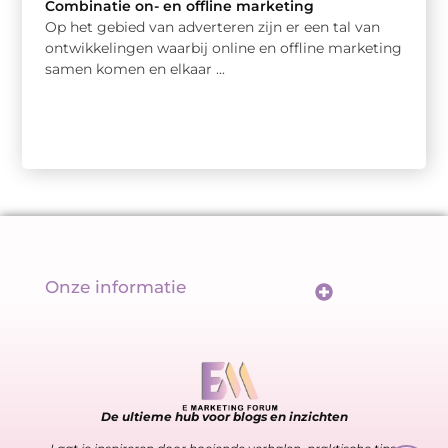
Combinatie on- en offline marketing
Op het gebied van adverteren zijn er een tal van
ontwikkelingen waarbij online en offline marketing
samen komen en elkaar ...
Onze informatie
Wat maakt backlinks écht goed? De sleutel tot een sterk linkprofiel
Geld verdienen met links: meer dan alleen een url delen
De ultieme hub voor blogs en inzichten