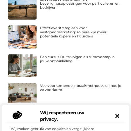
beveiligingsoplossingen voor particulieren en
bedrijven
Effectieve strategieën voor
vastgoedmarketing: zo bereik je meer
potentiële kopers en huurders
Een cursus Duits volgen als slimme stap in
jouw ontwikkeling
Veelvoorkomende inbraakmethodes en hoe je
ze voorkomt
Wij respecteren uw
Leer werken met Photoshop: wat je kunt
verwachten van een cursus beeldbewerking
privacy.
Wij maken gebruik van cookies en vergelijkbare