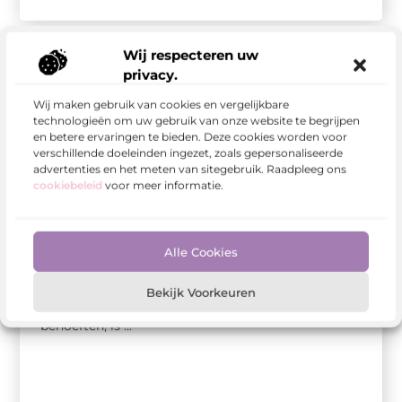
Wij respecteren uw
privacy.
Wij maken gebruik van cookies en vergelijkbare
technologieën om uw gebruik van onze website te begrijpen
en betere ervaringen te bieden. Deze cookies worden voor
verschillende doeleinden ingezet, zoals gepersonaliseerde
advertenties en het meten van sitegebruik. Raadpleeg ons
cookiebeleid
voor meer informatie.
Bedrijven
Maatwerk website ontwikkeling: Stappenplan
Alle Cookies
voor succes
Als het gaat om het bouwen van een website die
Bekijk Voorkeuren
echt opvalt en voldoet aan al je specifieke
behoeften, is ...