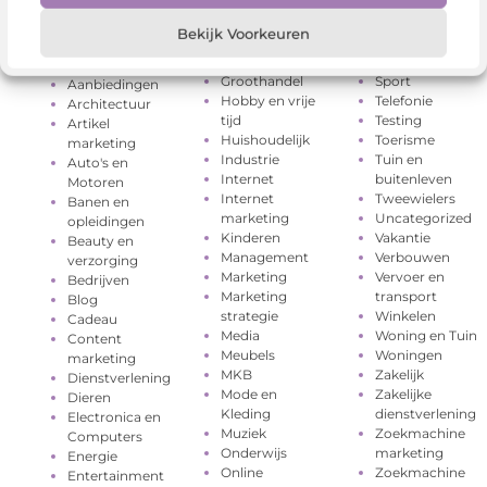
Bekijk Voorkeuren
Geschenken
Rechten
Categorieën
Gezondheid
Relatie
Groothandel
Sport
Aanbiedingen
Hobby en vrije
Telefonie
Architectuur
tijd
Testing
Artikel
Huishoudelijk
Toerisme
marketing
Industrie
Tuin en
Auto's en
Internet
buitenleven
Motoren
Internet
Tweewielers
Banen en
marketing
Uncategorized
opleidingen
Kinderen
Vakantie
Beauty en
Management
Verbouwen
verzorging
Marketing
Vervoer en
Bedrijven
Marketing
transport
Blog
strategie
Winkelen
Cadeau
Media
Woning en Tuin
Content
Meubels
Woningen
marketing
MKB
Zakelijk
Dienstverlening
Mode en
Zakelijke
Dieren
Kleding
dienstverlening
Electronica en
Muziek
Zoekmachine
Computers
Onderwijs
marketing
Energie
Online
Zoekmachine
Entertainment