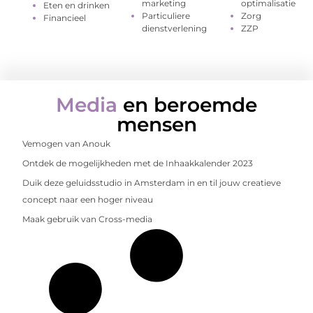
marketing
optimalisatie
Eten en drinken
Particuliere
Zorg
Financieel
dienstverlening
ZZP
Media
en beroemde
mensen
Vemogen van Anouk
Ontdek de mogelijkheden met de Inhaakkalender 2023
Duik deze geluidsstudio in Amsterdam in en til jouw creatieve
concept naar een hoger niveau
Maak gebruik van Cross-media