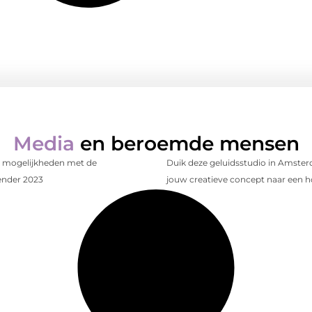
Media
en beroemde mensen
 mogelijkheden met de
Duik deze geluidsstudio in Amsterd
ender 2023
jouw creatieve concept naar een h