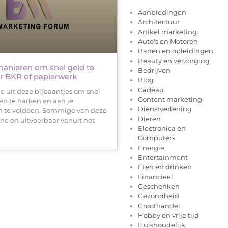
Aanbiedingen
Architectuur
Artikel marketing
Auto's en Motoren
Banen en opleidingen
Beauty en verzorging
manieren om snel geld te
Bedrijven
r BKR of papierwerk
Blog
Cadeau
 uit deze bijbaantjes om snel
Content marketing
en te harken en aan je
Dienstverlening
n te voldoen. Sommige van deze
Dieren
ine en uitvoerbaar vanuit het
Electronica en
Computers
Energie
Entertainment
Eten en drinken
Financieel
Geschenken
Gezondheid
Groothandel
Hobby en vrije tijd
Huishoudelijk