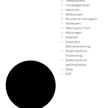
Tweewielers
Uncategorized
Vakantie
Verbouwen
Vervoer en transport
Winkelen
Woning en Tuin
Woningen
Zakelijk
Zakelijke
dienstverlening
Zoekmachine
marketing
Zoekmachine
optimalisatie
Zorg
ZZP