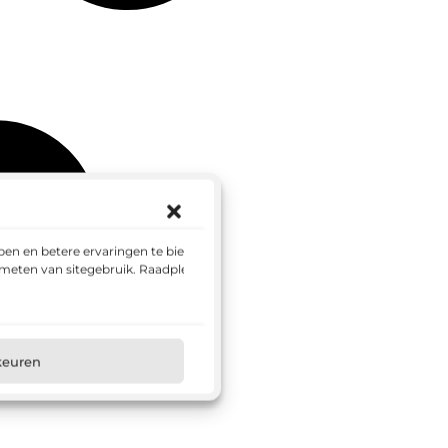
en en betere ervaringen te bieden.
 meten van sitegebruik. Raadpleeg
keuren