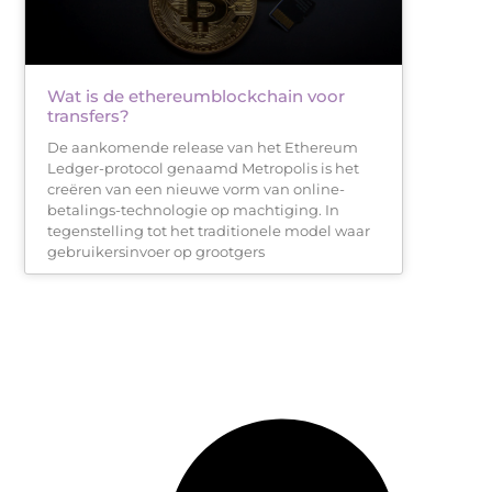
Wat is de ethereumblockchain voor
transfers?
De aankomende release van het Ethereum
Ledger-protocol genaamd Metropolis is het
creëren van een nieuwe vorm van online-
betalings-technologie op machtiging. In
tegenstelling tot het traditionele model waar
gebruikersinvoer op grootgers