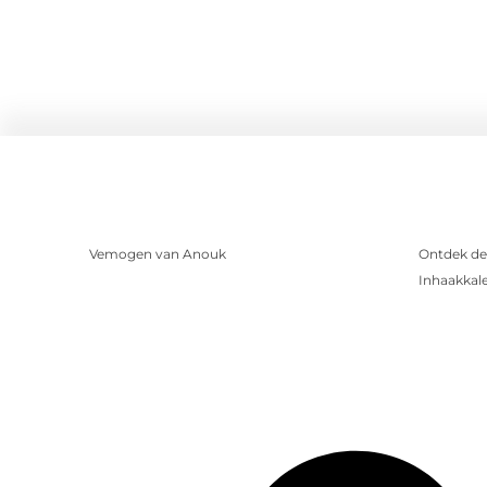
Vemogen van Anouk
Ontdek de
Inhaakkal