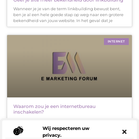
Wanneer je je van de term linkbuilding bewust bent,
ben je al een hele goede stap op weg naar een grotere
bekendheid van jouw website. In het geval dat je
INTERNET
Waarom zou je een internetbureau
inschakelen?
Waar je leads verzamelt van het verkeer dat je
binnenhaalt.Als je geen website hebt, begin dan met
Wij respecteren uw
het onderzoeken van opties. Zicht Online is een full
privacy.
service internetbureau uit Rotterdam. Als u