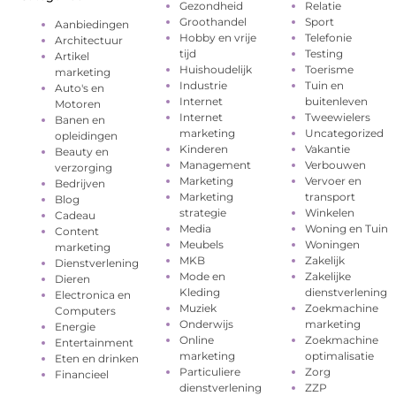
Gezondheid
Relatie
Groothandel
Sport
Aanbiedingen
Hobby en vrije
Telefonie
Architectuur
tijd
Testing
Artikel
Huishoudelijk
Toerisme
marketing
Industrie
Tuin en
Auto's en
Internet
buitenleven
Motoren
Internet
Tweewielers
Banen en
marketing
Uncategorized
opleidingen
Kinderen
Vakantie
Beauty en
Management
Verbouwen
verzorging
Marketing
Vervoer en
Bedrijven
Marketing
transport
Blog
strategie
Winkelen
Cadeau
Media
Woning en Tuin
Content
Meubels
Woningen
marketing
MKB
Zakelijk
Dienstverlening
Mode en
Zakelijke
Dieren
Kleding
dienstverlening
Electronica en
Muziek
Zoekmachine
Computers
Onderwijs
marketing
Energie
Online
Zoekmachine
Entertainment
marketing
optimalisatie
Eten en drinken
Particuliere
Zorg
Financieel
dienstverlening
ZZP