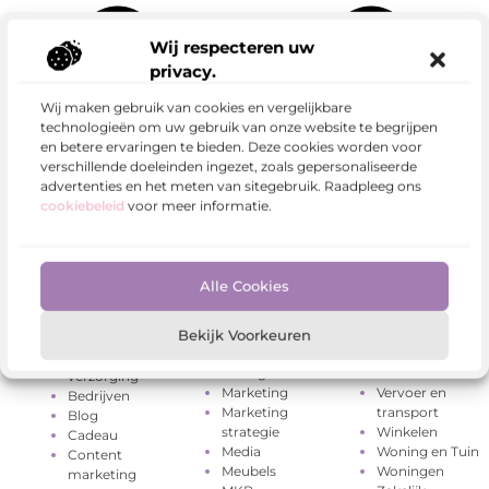
Wij respecteren uw
privacy.
Wij maken gebruik van cookies en vergelijkbare
technologieën om uw gebruik van onze website te begrijpen
en betere ervaringen te bieden. Deze cookies worden voor
Geschenken
Rechten
Categorieën
verschillende doeleinden ingezet, zoals gepersonaliseerde
Gezondheid
Relatie
advertenties en het meten van sitegebruik. Raadpleeg ons
Groothandel
Sport
Aanbiedingen
cookiebeleid
voor meer informatie.
Hobby en vrije
Telefonie
Architectuur
tijd
Testing
Artikel
Huishoudelijk
Toerisme
marketing
Industrie
Tuin en
Auto's en
Alle Cookies
Internet
buitenleven
Motoren
Internet
Tweewielers
Banen en
marketing
Uncategorized
Bekijk Voorkeuren
opleidingen
Kinderen
Vakantie
Beauty en
Management
Verbouwen
verzorging
Marketing
Vervoer en
Bedrijven
Marketing
transport
Blog
strategie
Winkelen
Cadeau
Media
Woning en Tuin
Content
Meubels
Woningen
marketing