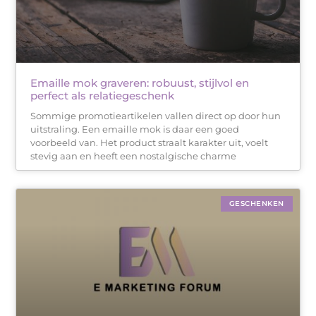
Emaille mok graveren: robuust, stijlvol en
perfect als relatiegeschenk
Sommige promotieartikelen vallen direct op door hun
uitstraling. Een emaille mok is daar een goed
voorbeeld van. Het product straalt karakter uit, voelt
stevig aan en heeft een nostalgische charme
GESCHENKEN