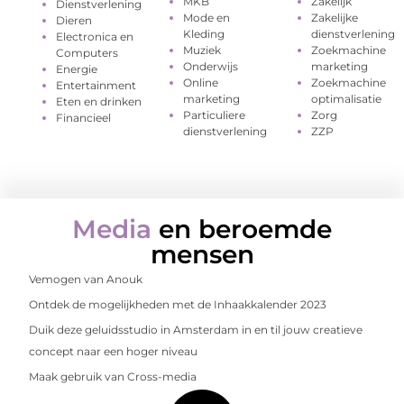
MKB
Zakelijk
Dienstverlening
Mode en
Zakelijke
Dieren
Kleding
dienstverlening
Electronica en
Muziek
Zoekmachine
Computers
Onderwijs
marketing
Energie
Online
Zoekmachine
Entertainment
marketing
optimalisatie
Eten en drinken
Particuliere
Zorg
Financieel
dienstverlening
ZZP
Media
en beroemde
mensen
Vemogen van Anouk
Ontdek de mogelijkheden met de Inhaakkalender 2023
Duik deze geluidsstudio in Amsterdam in en til jouw creatieve
concept naar een hoger niveau
Maak gebruik van Cross-media