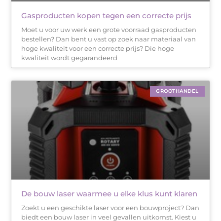
Gasproducten kopen tegen een correcte prijs
Moet u voor uw werk een grote voorraad gasproducten
bestellen? Dan bent u vast op zoek naar materiaal van
hoge kwaliteit voor een correcte prijs? Die hoge
kwaliteit wordt gegarandeerd
GROOTHANDEL
De bouw laser waarmee u elke klus kunt klaren
Zoekt u een geschikte laser voor een bouwproject? Dan
biedt een bouw laser in veel gevallen uitkomst. Kiest u