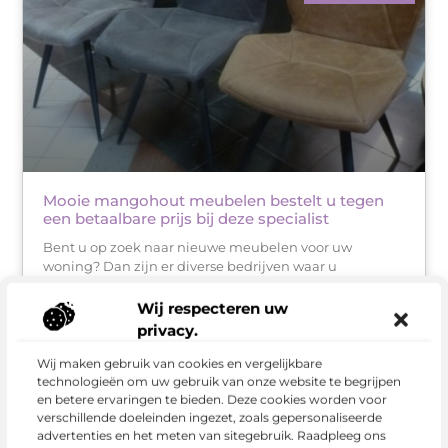
Mooie mangohout meubelen bestelt u tegen
een betaalbare prijs bij deze specialist
Bent u op zoek naar nieuwe meubelen voor uw
woning? Dan zijn er diverse bedrijven waar u
terechtkunt. Wanneer u het liefst niet te veel uit wilt
geven aan nieuwe
Wij respecteren uw
privacy.
Wij maken gebruik van cookies en vergelijkbare
GROOTHANDEL
technologieën om uw gebruik van onze website te begrijpen
en betere ervaringen te bieden. Deze cookies worden voor
verschillende doeleinden ingezet, zoals gepersonaliseerde
advertenties en het meten van sitegebruik. Raadpleeg ons