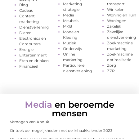
Marketing
transport
Blog
strategie
Winkelen
Cadeau
Media
Woning en Tuin
Content
Meubels
Woningen
marketing
MKB
Zakelijk
Dienstverlening
Mode en
Zakelijke
Dieren
Kleding
dienstverlening
Electronica en
Muziek
Zoekmachine
Computers
Onderwijs
marketing
Energie
Online
Zoekmachine
Entertainment
marketing
optimalisatie
Eten en drinken
Particuliere
Zorg
Financieel
dienstverlening
ZZP
Media
en beroemde
mensen
Vemogen van Anouk
Ontdek de mogelijkheden met de Inhaakkalender 2023