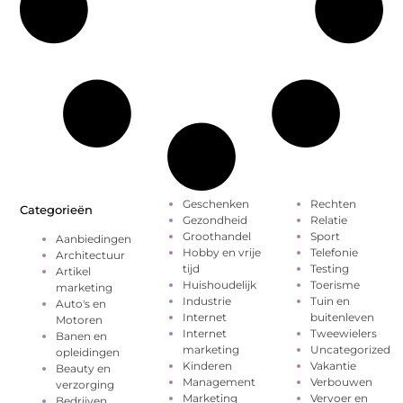
Geschenken
Rechten
Categorieën
Gezondheid
Relatie
Groothandel
Sport
Aanbiedingen
Hobby en vrije
Telefonie
Architectuur
tijd
Testing
Artikel
Huishoudelijk
Toerisme
marketing
Industrie
Tuin en
Auto's en
Internet
buitenleven
Motoren
Internet
Tweewielers
Banen en
marketing
Uncategorized
opleidingen
Kinderen
Vakantie
Beauty en
Management
Verbouwen
verzorging
Marketing
Vervoer en
Bedrijven