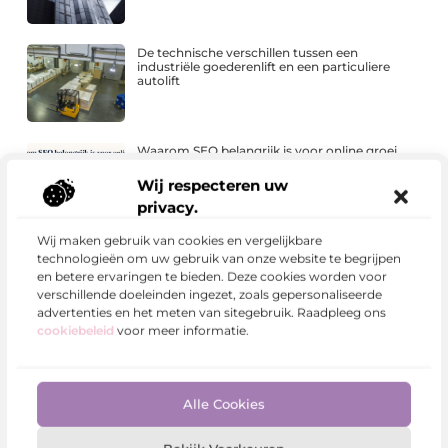
De technische verschillen tussen een
industriële goederenlift en een particuliere
autolift
Waarom SEO belangrijk is voor online groei
Wij respecteren uw
privacy.
Wij maken gebruik van cookies en vergelijkbare
technologieën om uw gebruik van onze website te begrijpen
en betere ervaringen te bieden. Deze cookies worden voor
verschillende doeleinden ingezet, zoals gepersonaliseerde
Begin vandaag nog!
advertenties en het meten van sitegebruik. Raadpleeg ons
Wacht niet langer en registreer je nu. Ons platform is
cookiebeleid
voor meer informatie.
de ideale plek om jouw stem te laten horen en jouw
blog met de wereld te delen. Klik op de Registreer-
knop en zet de eerste stap naar meer zichtbaarheid en
groei.
Alle Cookies
Registreer nu