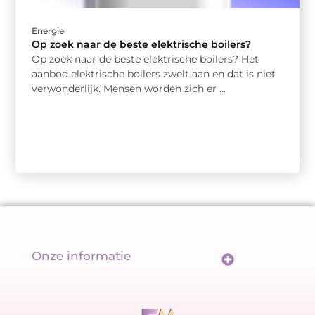
Energie
Op zoek naar de beste elektrische boilers?
Op zoek naar de beste elektrische boilers? Het
aanbod elektrische boilers zwelt aan en dat is niet
verwonderlijk. Mensen worden zich er ...
Onze informatie
Wat maakt backlinks écht goed? De sleutel tot een sterk linkprofiel
Geld verdienen met links: meer dan alleen een url delen