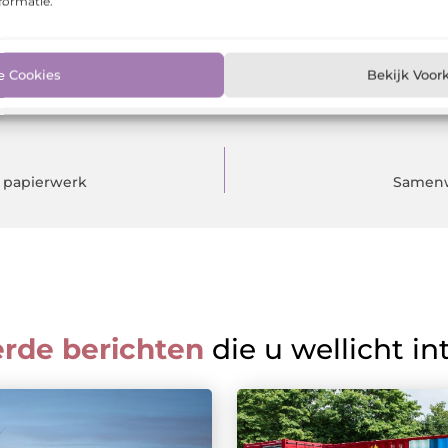
formatie.
e Cookies
Bekijk Voor
f papierwerk
Samenwe
erde berichten
die u wellicht in