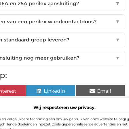
 16A en 25A perilex aansluiting?
▼
iten van een perilex wandcontactdoos?
▼
 standaard groep leveren?
▼
ansluiting nog meer gebruiken?
▼
p:
nterest
LinkedIn
Email
Wij respecteren uw privacy.
 en vergelijkbare technologieën om uw gebruik van onze website te begrijp
chillende doeleinden ingezet, zoals gepersonaliseerde advertenties en het