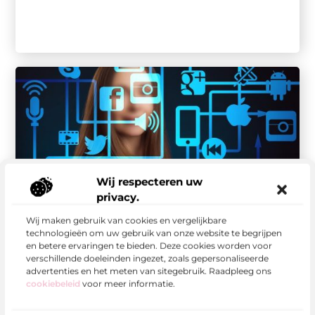
Wij respecteren uw
privacy.
Internet Marketing
Waarom jouw bedrijf SEO consultancy nodig
Wij maken gebruik van cookies en vergelijkbare
heeft
technologieën om uw gebruik van onze website te begrijpen
In het digitale tijdperk van vandaag is online
en betere ervaringen te bieden. Deze cookies worden voor
zichtbaarheid van onschatbare waarde voor
verschillende doeleinden ingezet, zoals gepersonaliseerde
bedrijven. De manier waarop consumenten
advertenties en het meten van sitegebruik. Raadpleeg ons
cookiebeleid
voor meer informatie.
informatie zoeken ...