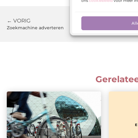
ons
cookiebeleid
voor meer in
← VORIG
All
Zoekmachine adverteren
Gerelate