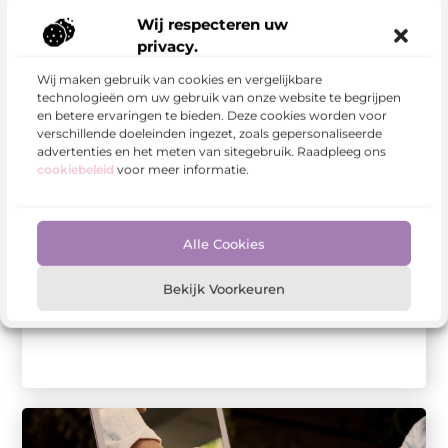
Wij respecteren uw
privacy.
Wij maken gebruik van cookies en vergelijkbare
technologieën om uw gebruik van onze website te begrijpen
en betere ervaringen te bieden. Deze cookies worden voor
verschillende doeleinden ingezet, zoals gepersonaliseerde
advertenties en het meten van sitegebruik. Raadpleeg ons
cookiebeleid
voor meer informatie.
Internet Marketing
De voordelen van het inhuren van een
webdesigner voor je website
Alle Cookies
Een website is een belangrijk onderdeel van de
online aanwezigheid van een bedrijf. Het is het
digitale visitekaartje van het ...
Bekijk Voorkeuren