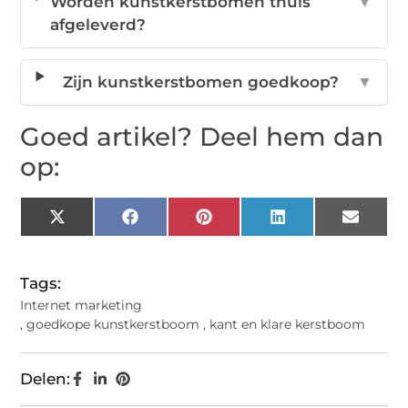
Worden kunstkerstbomen thuis
▼
afgeleverd?
Zijn kunstkerstbomen goedkoop?
▼
Goed artikel? Deel hem dan
op:
X
Facebook
Pinterest
LinkedIn
Email
(Twitter)
Tags:
Internet marketing
,
goedkope kunstkerstboom
,
kant en klare kerstboom
Delen: