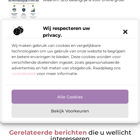
Wij respecteren uw
privacy.
Begin vandaag nog!
Wij maken gebruik van cookies en vergelijkbare
technologieën om uw gebruik van onze website te begrijpen
Wacht niet langer en registreer je nu. Ons platform is
en betere ervaringen te bieden. Deze cookies worden voor
de ideale plek om jouw stem te laten horen en jouw
verschillende doeleinden ingezet, zoals gepersonaliseerde
blog met de wereld te delen. Klik op de Registreer-
advertenties en het meten van sitegebruik. Raadpleeg ons
knop en zet de eerste stap naar meer zichtbaarheid en
cookiebeleid
voor meer informatie.
groei.
Registreer nu
Alle Cookies
Bekijk Voorkeuren
Gerelateerde berichten
die u wellicht
interesseren