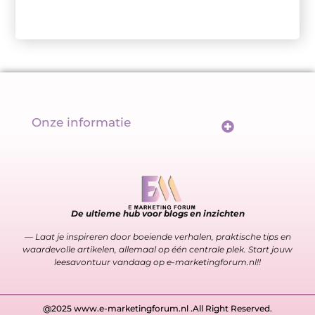
Onze informatie
Wat maakt backlinks écht goed? De sleutel tot een sterk linkprofiel
Geld verdienen met links: meer dan alleen een url delen
De ultieme hub voor blogs en inzichten
— Laat je inspireren door boeiende verhalen, praktische tips en
waardevolle artikelen, allemaal op één centrale plek. Start jouw
leesavontuur vandaag op e-marketingforum.nl!!
@2025 www.e-marketingforum.nl .All Right Reserved.