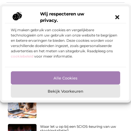
Delen:
Wij respecteren uw
privacy.
Wij maken gebruik van cookies en vergelijkbare
Meer Berichten
technologieën om uw gebruik van onze website te begrijpen
Kies bewust voor lavasteen gietvloeren
en betere ervaringen te bieden. Deze cookies worden voor
verschillende doeleinden ingezet, zoals gepersonaliseerde
advertenties en het meten van sitegebruik. Raadpleeg ons
cookiebeleid
voor meer informatie.
Waarom Pokémon-webshops een andere
SEO-strategie nodig hebben dan gewone
webshops
Alle Cookies
Bekijk Voorkeuren
Van zoekresultaat naar merkvoorkeur
Waar let u op bij een SCIOS-keuring van uw
stookinstallatie?