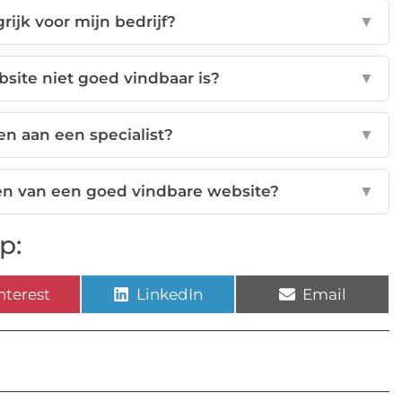
ijk voor mijn bedrijf?
▼
bsite niet goed vindbaar is?
▼
en aan een specialist?
▼
ten van een goed vindbare website?
▼
p:
nterest
LinkedIn
Email