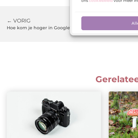
ons
cookiebeleid
voor meer in
← VORIG
All
Hoe kom je hoger in Google?
Gerelate