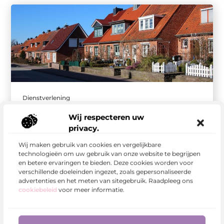
Dienstverlening
Zwanger en verhuizen: zo overleef je de chaos
Wij respecteren uw
met die mooie buik
privacy.
Verhuizen staat sowieso al in de top drie van
meest stressvolle momenten in een mensenleven.
Wij maken gebruik van cookies en vergelijkbare
Als je daar gierende hormonen, ...
technologieën om uw gebruik van onze website te begrijpen
en betere ervaringen te bieden. Deze cookies worden voor
verschillende doeleinden ingezet, zoals gepersonaliseerde
advertenties en het meten van sitegebruik. Raadpleeg ons
cookiebeleid
voor meer informatie.