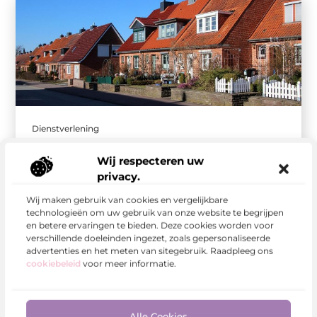
Dienstverlening
Zwanger en verhuizen: zo overleef je de chaos
met die mooie buik
Wij respecteren uw
Verhuizen staat sowieso al in de top drie van
privacy.
meest stressvolle momenten in een mensenleven.
Wij maken gebruik van cookies en vergelijkbare
Als je daar gierende hormonen, ...
technologieën om uw gebruik van onze website te begrijpen
en betere ervaringen te bieden. Deze cookies worden voor
verschillende doeleinden ingezet, zoals gepersonaliseerde
advertenties en het meten van sitegebruik. Raadpleeg ons
cookiebeleid
voor meer informatie.
Alle Cookies