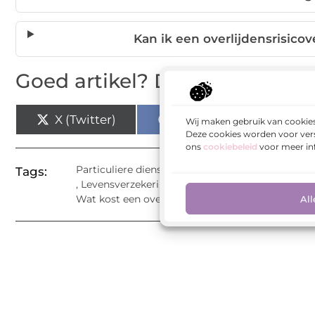
Kan ik een overlijdensrisic
Goed artikel? Deel hem dan o
X (Twitter)
Facebook
Pi
Wij maken gebruik van cookies
Deze cookies worden voor vers
ons
cookiebeleid
voor meer in
Particuliere dienstverlening
Tags:
,
Levensverzekering afkopen
,
Overlijdensrisicove
Wat kost een overlijdensrisicoverzekering?
All