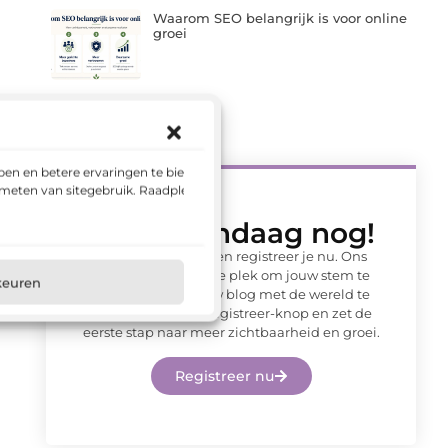
Waarom SEO belangrijk is voor online
groei
en en betere ervaringen te bieden.
 meten van sitegebruik. Raadpleeg
Begin vandaag nog!
Wacht niet langer en registreer je nu. Ons
platform is de ideale plek om jouw stem te
keuren
laten horen en jouw blog met de wereld te
delen. Klik op de Registreer-knop en zet de
eerste stap naar meer zichtbaarheid en groei.
Registreer nu