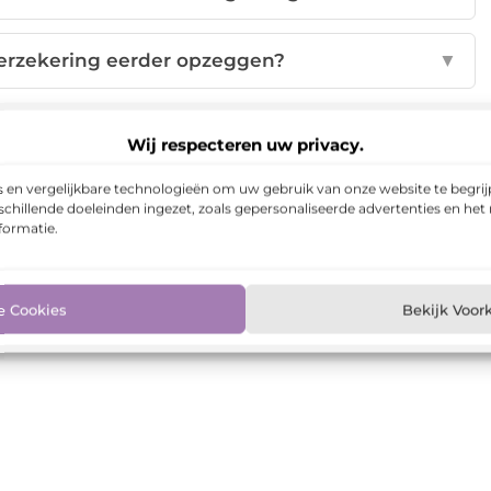
overzekering eerder opzeggen?
▼
p:
Wij respecteren uw privacy.
nterest
LinkedIn
Email
 en vergelijkbare technologieën om uw gebruik van onze website te begrijp
chillende doeleinden ingezet, zoals gepersonaliseerde advertenties en het
formatie.
rzekering afsluiten
,
Overlijdensrisicoverzekering hypotheek
,
e Cookies
Bekijk Voor