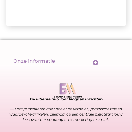
Onze informatie
Wat maakt backlinks écht goed? De sleutel tot een sterk linkprofiel
Geld verdienen met links: meer dan alleen een url delen
De ultieme hub voor blogs en inzichten
— Laat je inspireren door boeiende verhalen, praktische tips en
waardevolle artikelen, allemaal op één centrale plek. Start jouw
leesavontuur vandaag op e-marketingforum.nl!!