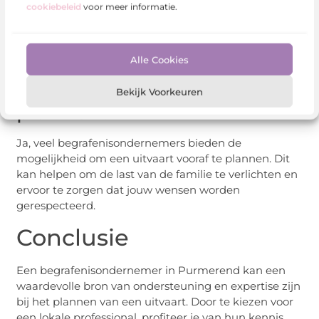
cookiebeleid
voor meer informatie.
Ja, er zijn verschillende rituelen en procedures voor
begrafenissen en crematies. Een
begrafenisondernemer kan je helpen bij het kiezen
van de juiste optie voor je familie.
Alle Cookies
Kan ik een uitvaart vooraf
Bekijk Voorkeuren
plannen?
Ja, veel begrafenisondernemers bieden de
mogelijkheid om een uitvaart vooraf te plannen. Dit
kan helpen om de last van de familie te verlichten en
ervoor te zorgen dat jouw wensen worden
gerespecteerd.
Conclusie
Een begrafenisondernemer in Purmerend kan een
waardevolle bron van ondersteuning en expertise zijn
bij het plannen van een uitvaart. Door te kiezen voor
een lokale professional, profiteer je van hun kennis