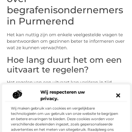
begrafenisondernemers
in Purmerend
Het kan nuttig zijn om enkele veelgestelde vragen te
beantwoorden om gezinnen beter te informeren over
wat ze kunnen verwachten.
Hoe lang duurt het om een
uitvaart te regelen?
Het regelen van een uitvaart kan variëren in tijd,
maar meestal duurt het ongeveer een week. De
Wij respecteren uw
begrafenisondernemer zal je helpen om alles binnen
privacy.
deze tijd te regelen.
Wij maken gebruik van cookies en vergelijkbare
Is er een verschil tussen
technologieën om uw gebruik van onze website te begrijpen
en betere ervaringen te bieden. Deze cookies worden voor
begrafenis en crematie?
verschillende doeleinden ingezet, zoals gepersonaliseerde
advertenties en het meten van sitegebruik. Raadpleeg ons