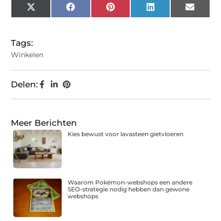
X
Facebook
Pinterest
LinkedIn
Email
(Twitter)
Tags:
Winkelen
Delen:
Meer Berichten
Kies bewust voor lavasteen gietvloeren
Waarom Pokémon-webshops een andere
SEO-strategie nodig hebben dan gewone
webshops