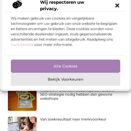
Wij respecteren uw
MKB
privacy.
,
Medaille bestellen online
,
Medaille kopen
,
medailles
bestellen
,
Sportprijzen
Wij maken gebruik van cookies en vergelijkbare
technologieën om uw gebruik van onze website te begrijpen
en betere ervaringen te bieden. Deze cookies worden voor
Delen:
verschillende doeleinden ingezet, zoals gepersonaliseerde
advertenties en het meten van sitegebruik. Raadpleeg ons
cookiebeleid
voor meer informatie.
Meer Berichten
Kies bewust voor lavasteen gietvloeren
Alle Cookies
Bekijk Voorkeuren
Waarom Pokémon-webshops een andere
SEO-strategie nodig hebben dan gewone
webshops
Van zoekresultaat naar merkvoorkeur