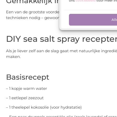
Gemakkelijk in gebruik
ons
cookiebeleid
voor meer in
Een van de grootste voordelen is hoe gemakkelijk het is 
technieken nodig – gewoon sprayen, kneden, en klaar!
All
DIY sea salt spray recepte
Als je liever zelf aan de slag gaat met natuurlijke ingred
maken.
Basisrecept
– 1 kopje warm water
– 1 eetlepel zeezout
– 1 theelepel kokosolie (voor hydratatie)
– Een paar druppels essentiële olie (zoals lavendel of roz