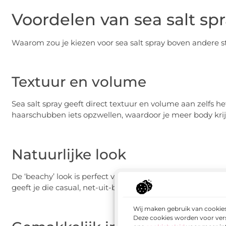
Voordelen van sea salt sp
Waarom zou je kiezen voor sea salt spray boven andere st
Textuur en volume
Sea salt spray geeft direct textuur en volume aan zelfs het
haarschubben iets opzwellen, waardoor je meer body krij
Natuurlijke look
De ‘beachy’ look is perfect voor iedereen die houdt van e
geeft je die casual, net-uit-bed vibe die toch stijlvol oogt.
Wij maken gebruik van cookies
Deze cookies worden voor vers