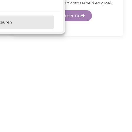
eerste stap naar meer zichtbaarheid en groei.
Registreer nu
keuren