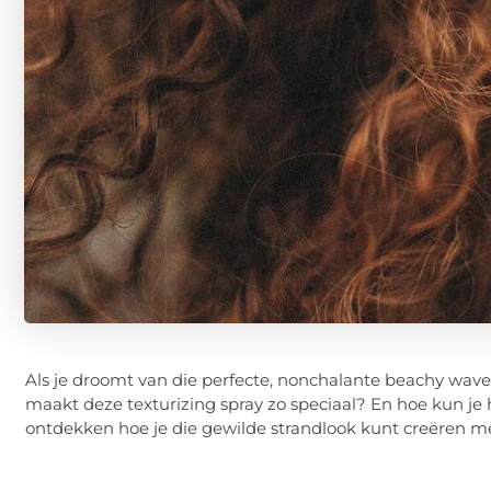
Als je droomt van die perfecte, nonchalante beachy waves,
maakt deze texturizing spray zo speciaal? En hoe kun je 
ontdekken hoe je die gewilde strandlook kunt creëren me