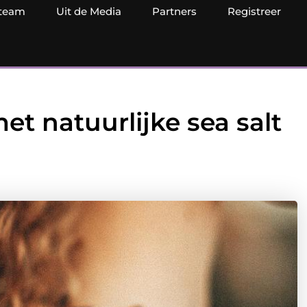
team
Uit de Media
Partners
Registreer
t natuurlijke sea salt