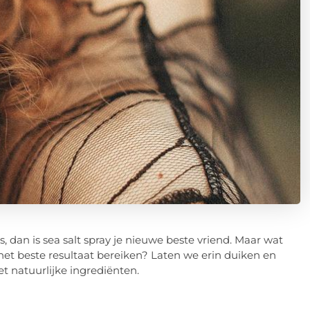
 dan is sea salt spray je nieuwe beste vriend. Maar wat
het beste resultaat bereiken? Laten we erin duiken en
t natuurlijke ingrediënten.