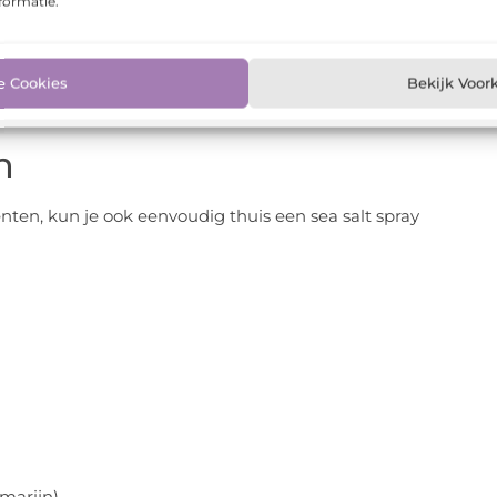
formatie.
om te gebruiken. Geen ingewikkelde stylingtools of
e Cookies
Bekijk Voor
n
iënten, kun je ook eenvoudig thuis een sea salt spray
emarijn)