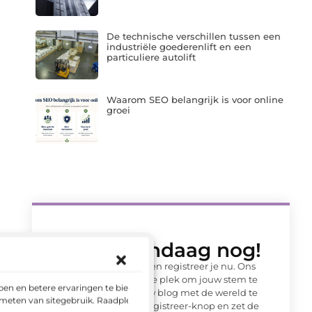
De technische verschillen tussen een
industriële goederenlift en een
particuliere autolift
Waarom SEO belangrijk is voor online
groei
Begin vandaag nog!
Wacht niet langer en registreer je nu. Ons
platform is de ideale plek om jouw stem te
en en betere ervaringen te bieden.
laten horen en jouw blog met de wereld te
 meten van sitegebruik. Raadpleeg
delen. Klik op de Registreer-knop en zet de