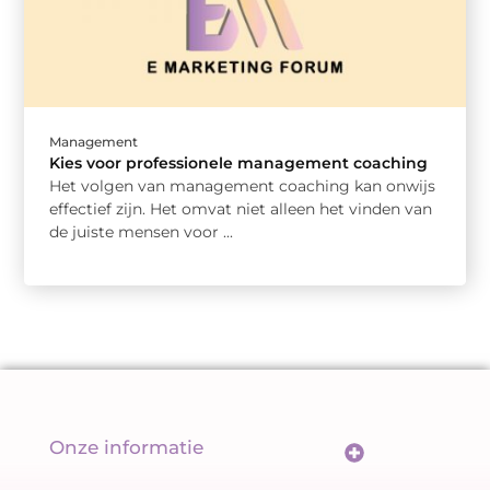
Management
Kies voor professionele management coaching
Het volgen van management coaching kan onwijs
effectief zijn. Het omvat niet alleen het vinden van
de juiste mensen voor ...
Onze informatie
Wat maakt backlinks écht goed? De sleutel tot een sterk linkprofiel
Geld verdienen met links: meer dan alleen een url delen