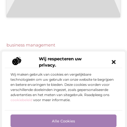
business management
vacatures
Wij respecteren uw
privacy.
auto verkopen
Wij maken gebruik van cookies en vergelijkbare
https://www.newbusinessmanagement.com/
technologieën om uw gebruik van onze website te begrijpen
en betere ervaringen te bieden. Deze cookies worden voor
verschillende doeleinden ingezet, zoals gepersonaliseerde
advertenties en het meten van sitegebruik. Raadpleeg ons
cookiebeleid
voor meer informatie.
Veelgestelde vragen
Alle Cookies
Wat is de Cornell hotel management
▼