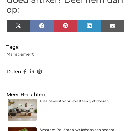
Goed artikel? Deel hem dan
op:
X
Facebook
Pinterest
LinkedIn
Email
(Twitter)
Tags:
Management
Delen:
Meer Berichten
Kies bewust voor lavasteen gietvloeren
Waarom Pokémon-webshops een andere