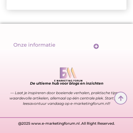
Onze informatie
Wat maakt backlinks écht goed? De sleutel tot een sterk linkprofiel
Geld verdienen met links: meer dan alleen een url delen
De ultieme hub voor blogs en inzichten
— Laat je inspireren door boeiende verhalen, praktische tips en
waardevolle artikelen, allemaal op één centrale plek. Start jouw
leesavontuur vandaag op e-marketingforum.nl!!
@2025 www.e-marketingforum.nl .All Right Reserved.