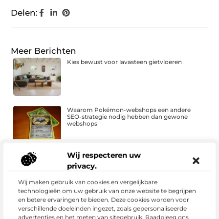
Delen:
Meer Berichten
Kies bewust voor lavasteen gietvloeren
Waarom Pokémon-webshops een andere
SEO-strategie nodig hebben dan gewone
webshops
Wij respecteren uw
Van zoekresultaat naar merkvoorkeur
privacy.
Wij maken gebruik van cookies en vergelijkbare
technologieën om uw gebruik van onze website te begrijpen
en betere ervaringen te bieden. Deze cookies worden voor
Waar let u op bij een SCIOS-keuring van uw
verschillende doeleinden ingezet, zoals gepersonaliseerde
stookinstallatie?
advertenties en het meten van sitegebruik. Raadpleeg ons