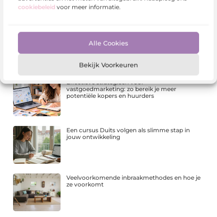
cookiebeleid
voor meer informatie.
Sitcon: Specialist in slimme
beveiligingsoplossingen voor particulieren en
Alle Cookies
bedrijven
Bekijk Voorkeuren
Effectieve strategieën voor
vastgoedmarketing: zo bereik je meer
potentiële kopers en huurders
Een cursus Duits volgen als slimme stap in
jouw ontwikkeling
Veelvoorkomende inbraakmethodes en hoe je
ze voorkomt