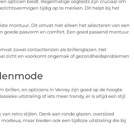
een opticien biedt. Regelmatige oogtests zijn cruciaal om
gezichtsvermogen tijdig op te merken. Dit helpt bij het
juiste montuur. Dit omvat niet alleen het selecteren van een
r een goede pasvorm en comfort. Een goed passend montuur
omvat zowel contactlenzen als brillenglazen. Het
aal zicht en voorkomt ongemak of gezondheidsproblemen
illenmode
 brillen, en opticiens in Venray zijn goed op de hoogte
ieke uitstraling of iets meer trendy, er is altijd een stijl
van retro stijlen. Denk aan ronde glazen, oversized
 modieus, maar bieden ook een tijdloze uitstraling die bij