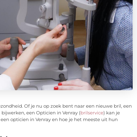
zondheid. Of je nu op zoek bent naar een nieuwe bril, een
 bijwerken, een Opticien in Venray (
brilservice
) kan je
n een opticien in Venray en hoe je het meeste uit hun