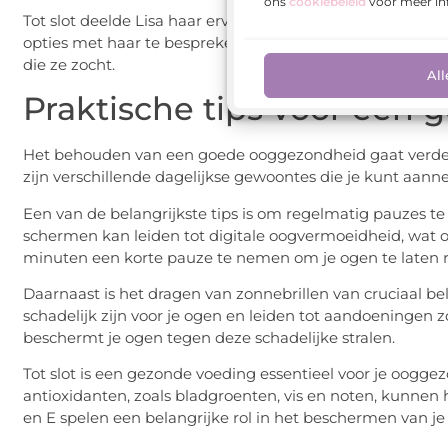
ons
cookiebeleid
voor meer in
Tot slot deelde Lisa haar ervaring over het kiezen van co
opties met haar te bespreken en vond uiteindelijk de pe
die ze zocht.
All
Praktische tips voor een
Het behouden van een goede ooggezondheid gaat verder 
zijn verschillende dagelijkse gewoontes die je kunt aan
Een van de belangrijkste tips is om regelmatig pauzes 
schermen kan leiden tot digitale oogvermoeidheid, wat 
minuten een korte pauze te nemen om je ogen te laten r
Daarnaast is het dragen van zonnebrillen van cruciaal be
schadelijk zijn voor je ogen en leiden tot aandoeningen 
beschermt je ogen tegen deze schadelijke stralen.
Tot slot is een gezonde voeding essentieel voor je oogge
antioxidanten, zoals bladgroenten, vis en noten, kunnen
en E spelen een belangrijke rol in het beschermen van je 