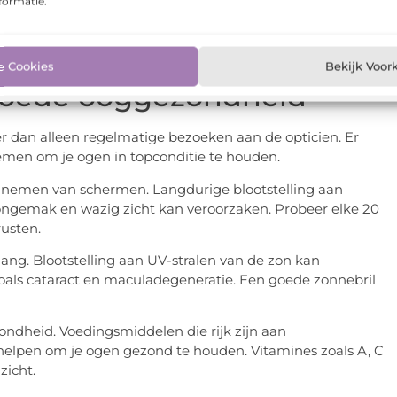
formatie.
ntactlenzen. Haar opticien nam de tijd om verschillende
rfecte lenzen die haar het comfort en de helderheid gaven
e Cookies
Bekijk Voor
 goede ooggezondheid
dan alleen regelmatige bezoeken aan de opticien. Er
nemen om je ogen in topconditie te houden.
te nemen van schermen. Langdurige blootstelling aan
ongemak en wazig zicht kan veroorzaken. Probeer elke 20
usten.
lang. Blootstelling aan UV-stralen van de zon kan
zoals cataract en maculadegeneratie. Een goede zonnebril
zondheid. Voedingsmiddelen die rijk zijn aan
 helpen om je ogen gezond te houden. Vitamines zoals A, C
zicht.