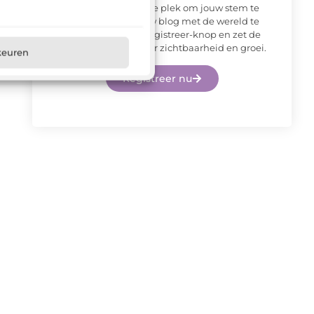
platform is de ideale plek om jouw stem te
laten horen en jouw blog met de wereld te
delen. Klik op de Registreer-knop en zet de
eerste stap naar meer zichtbaarheid en groei.
keuren
Registreer nu