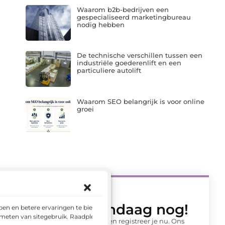
Waarom b2b-bedrijven een
gespecialiseerd marketingbureau
nodig hebben
De technische verschillen tussen een
industriële goederenlift en een
particuliere autolift
Waarom SEO belangrijk is voor online
groei
Begin vandaag nog!
en en betere ervaringen te bieden.
 meten van sitegebruik. Raadpleeg
Wacht niet langer en registreer je nu. Ons