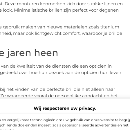
t. Deze monturen kenmerken zich door strakke lijnen en
 look. Minimalistische brillen zijn perfect voor degenen
die gebruik maken van nieuwe materialen zoals titanium
heid, maar ook lichtgewicht comfort, waardoor je bril de
e jaren heen
van de kwaliteit van de diensten die een opticien in
n gedeeld over hoe hun bezoek aan de opticien hun leven
ij het vinden van de perfecte bril die niet alleen haar
 Ze waardeerde vooral de persoonlijke aandacht en het
Wij respecteren uw privacy.
 kreeg. Dankzij deze test werd een vroeg stadium van
andeling te zoeken en verdere schade aan zijn
 en vergelijkbare technologieën om uw gebruik van onze website te begrijp
chillende doeleinden ingezet, zoals gepersonaliseerde advertenties en het