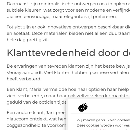
Daarnaast zijn minimalistische ontwerpen ook in opkoms
subtiele kleuren, wat zorgt voor een moderne en verfijnde
die een eenvoudige, maar elegante stijl prefereren.
Tot slot zijn er ook innovatieve ontwerpen beschikbaar 
en acetaat. Deze materialen bieden niet alleen duurzaam
hele dag prettig zit.
Klanttevredenheid door d
De ervaringen van tevreden klanten zijn het beste bewijs 
Venray aanbiedt. Veel klanten hebben positieve verhale
heeft verbeterd.
Een klant, Maria, vermeldde hoe haar opticien haar hielp b
zicht verbeterde, maar haar ook zelfverzekerder maakte.
geduld van de opticien tijdens het hele proces.
Een andere klant, Jan, prees de grondige oogtest die hij
glaucoom ontdekt, wat hem in staat stelde om tijdig beh
Wij maken gebruik van cookies
ooggezondheid te voorkomen.
Deze cookies worden voor vers