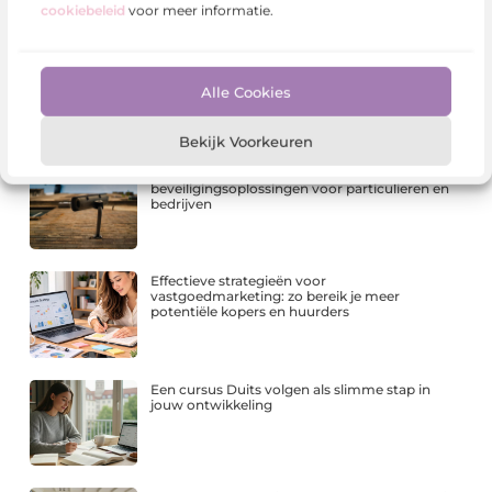
cookiebeleid
voor meer informatie.
Waar let u op bij een SCIOS-keuring van uw
stookinstallatie?
Alle Cookies
Bekijk Voorkeuren
Sitcon: Specialist in slimme
beveiligingsoplossingen voor particulieren en
bedrijven
Effectieve strategieën voor
vastgoedmarketing: zo bereik je meer
potentiële kopers en huurders
Een cursus Duits volgen als slimme stap in
jouw ontwikkeling