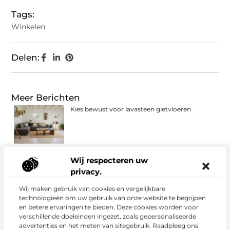
Tags:
Winkelen
Delen:
Meer Berichten
Kies bewust voor lavasteen gietvloeren
Wij respecteren uw
Waarom Pokémon-webshops een andere
SEO-strategie nodig hebben dan gewone
privacy.
webshops
Wij maken gebruik van cookies en vergelijkbare
technologieën om uw gebruik van onze website te begrijpen
en betere ervaringen te bieden. Deze cookies worden voor
Van zoekresultaat naar merkvoorkeur
verschillende doeleinden ingezet, zoals gepersonaliseerde
advertenties en het meten van sitegebruik. Raadpleeg ons