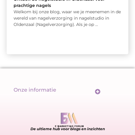
prachtige nagels
Welkom bij onze blog, waar we je meenemen in de
wereld van nagelverzorging in nagelstudio in
Oldenzaal (Nagelverzorging). Als je op ...
Onze informatie
Wat maakt backlinks écht goed? De sleutel tot een sterk linkprofiel
Geld verdienen met links: meer dan alleen een url delen
De ultieme hub voor blogs en inzichten