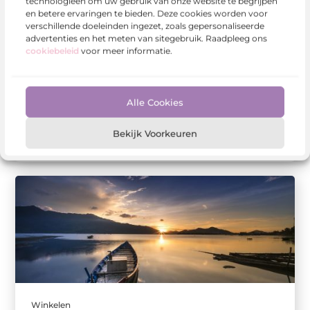
technologieën om uw gebruik van onze website te begrijpen
en betere ervaringen te bieden. Deze cookies worden voor
Winkelen
verschillende doeleinden ingezet, zoals gepersonaliseerde
Verlicht Uw Huis met Stijl en Duurzaamheid bij
advertenties en het meten van sitegebruik. Raadpleeg ons
Lampenwinkel in Dordrecht
cookiebeleid
voor meer informatie.
In het hart van Dordrecht, een stad die bekend
staat om zijn rijke geschiedenis en charmante
architectuur, vinden we een ...
Alle Cookies
Bekijk Voorkeuren
Winkelen