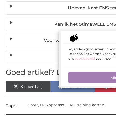
Hoeveel kost EMS tr
Kan ik het StimaWELL EMS
Voor welke fitnessdoelen is h
Wij maken gebruik van cookies
Deze cookies worden voor vers
Hoe lang duurt een EMS
ons
cookiebeleid
voor meer in
Goed artikel? Deel hem dan o
All
X (Twitter)
Facebook
Pi
Sport
,
EMS apparaat
,
EMS training kosten
Tags: