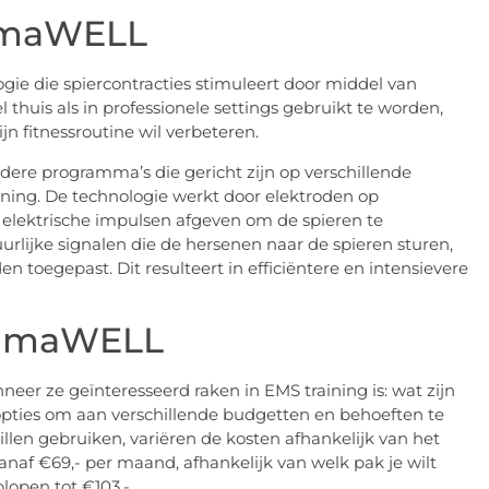
timaWELL
ogie die spiercontracties stimuleert door middel van
thuis als in professionele settings gebruikt te worden,
jn fitnessroutine wil verbeteren.
re programma’s die gericht zijn op verschillende
anning. De technologie werkt door elektroden op
n elektrische impulsen afgeven om de spieren te
urlijke signalen die de hersenen naar de spieren sturen,
 toegepast. Dit resulteert in efficiëntere en intensievere
StimaWELL
er ze geïnteresseerd raken in EMS training is: wat zijn
opties om aan verschillende budgetten en behoeften te
illen gebruiken, variëren de kosten afhankelijk van het
vanaf €69,- per maand, afhankelijk van welk pak je wilt
lopen tot €103,-.