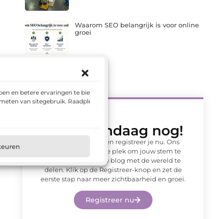
Waarom SEO belangrijk is voor online
groei
en en betere ervaringen te bieden.
 meten van sitegebruik. Raadpleeg
Begin vandaag nog!
Wacht niet langer en registreer je nu. Ons
keuren
platform is de ideale plek om jouw stem te
laten horen en jouw blog met de wereld te
delen. Klik op de Registreer-knop en zet de
eerste stap naar meer zichtbaarheid en groei.
Registreer nu