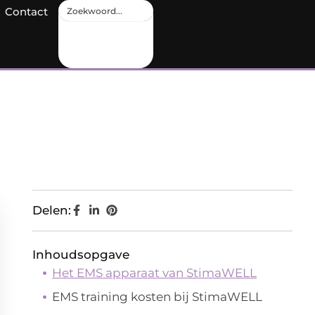
Contact
Delen:
Inhoudsopgave
Het EMS apparaat van StimaWELL
EMS training kosten bij StimaWELL