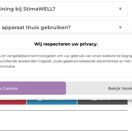
aining bij StimaWELL?
▼
 apparaat thuis gebruiken?
▼
Wij respecteren uw privacy.
et StimaWELL apparaat geschikt?
▼
 en vergelijkbare technologieën om uw gebruik van onze website te begrijp
chillende doeleinden ingezet, zoals gepersonaliseerde advertenties en het
 training met StimaWELL?
▼
formatie.
p:
e Cookies
Bekijk Voor
nterest
LinkedIn
Email