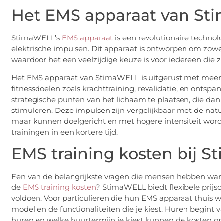
Het EMS apparaat van S
StimaWELL’s
EMS apparaat
is een revolutionaire technol
elektrische impulsen. Dit apparaat is ontworpen om zowel 
waardoor het een veelzijdige keuze is voor iedereen die zi
Het EMS apparaat van StimaWELL is uitgerust met meerde
fitnessdoelen zoals krachttraining, revalidatie, en ontsp
strategische punten van het lichaam te plaatsen, die da
stimuleren. Deze impulsen zijn vergelijkbaar met de natu
maar kunnen doelgericht en met hogere intensiteit worden
trainingen in een kortere tijd.
EMS training kosten bij 
Een van de belangrijkste vragen die mensen hebben wanne
de
EMS training kosten
? StimaWELL biedt flexibele prijs
voldoen. Voor particulieren die hun EMS apparaat thuis w
model en de functionaliteiten die je kiest. Huren begint 
huren en welke huurtermijn je kiest kunnen de kosten op