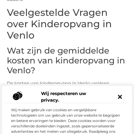
Veelgestelde Vragen
over Kinderopvang in
Venlo
Wat zijn de gemiddelde
kosten van kinderopvang in
Venlo?
De kosten van kinderopvang in Venlo variëren
afhankelijk van het type opvang en de specifieke
Wij respecteren uw
faciliteit. Over het algemeen liggen de kosten tussen
privacy.
de €600 en €1.200 per maand.
Wij maken gebruik van cookies en vergelijkbare
Het is belangrijk om de prijzen te vergelijken en te
technologieën om uw gebruik van onze website te begrijpen
informeren naar eventuele extra kosten voor
en betere ervaringen te bieden. Deze cookies worden voor
verschillende doeleinden ingezet, zoals gepersonaliseerde
activiteiten of maaltijden. Sommige
advertenties en het meten van sitegebruik. Raadpleeg ons
kinderopvangcentra bieden ook subsidies of