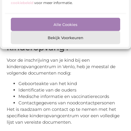
cookiebeleid
voor meer informatie.
financiële hulp voor gezinnen met een laag inkomen.
Welke documenten zijn
Alle Cookies
nodig om mijn kind in te
schrijven voor
Bekijk Voorkeuren
kinderopvang?
Voor de inschrijving van je kind bij een
kinderopvangcentrum in Venlo, heb je meestal de
volgende documenten nodig:
Geboorteakte van het kind
Identificatie van de ouders
Medische informatie en vaccinatierecords
Contactgegevens van noodcontactpersonen
Het is raadzaam om contact op te nemen met het
specifieke kinderopvangcentrum voor een volledige
lijst van vereiste documenten.