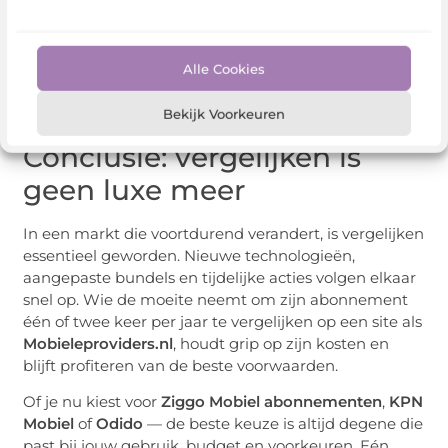
telefoons.
Dat maakt de keuze complexer, maar ook
Alle Cookies
interessanter. Wie slim vergelijkt, kan een
abonnement vinden dat niet alleen goedkoop is,
maar ook past bij zijn of haar waarden en levensstijl.
Bekijk Voorkeuren
Conclusie: vergelijken is
geen luxe meer
In een markt die voortdurend verandert, is vergelijken
essentieel geworden. Nieuwe technologieën,
aangepaste bundels en tijdelijke acties volgen elkaar
snel op. Wie de moeite neemt om zijn abonnement
één of twee keer per jaar te vergelijken op een site als
Mobieleproviders.nl
, houdt grip op zijn kosten en
blijft profiteren van de beste voorwaarden.
Of je nu kiest voor
Ziggo Mobiel abonnementen
,
KPN
Mobiel
of
Odido
— de beste keuze is altijd degene die
past bij jouw gebruik, budget en voorkeuren. Eén