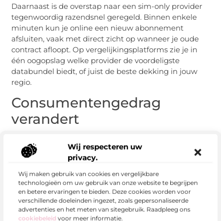
Daarnaast is de overstap naar een sim-only provider
tegenwoordig razendsnel geregeld. Binnen enkele
minuten kun je online een nieuw abonnement
afsluiten, vaak met direct zicht op wanneer je oude
contract afloopt. Op vergelijkingsplatforms zie je in
één oogopslag welke provider de voordeligste
databundel biedt, of juist de beste dekking in jouw
regio.
Consumentengedrag
verandert
De moderne consument wil keuzevrijheid,
Wij respecteren uw
transparantie en controle. We vergelijken niet alleen
privacy.
verzekeringen en energiecontracten meer, maar ook
mobiele abonnementen. Daarbij letten we niet alleen
Wij maken gebruik van cookies en vergelijkbare
technologieën om uw gebruik van onze website te begrijpen
op de prijs, maar ook op zaken als snelheid,
en betere ervaringen te bieden. Deze cookies worden voor
betrouwbaarheid en duurzaamheid. Sommige
verschillende doeleinden ingezet, zoals gepersonaliseerde
providers zetten bijvoorbeeld in op groene energie of
advertenties en het meten van sitegebruik. Raadpleeg ons
bieden korting bij de aanschaf van refurbished
cookiebeleid
voor meer informatie.