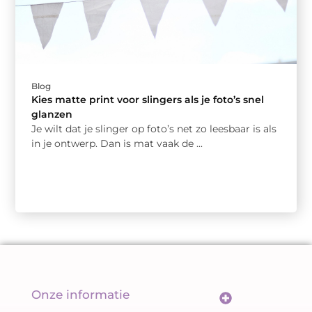
Blog
Kies matte print voor slingers als je foto’s snel
glanzen
Je wilt dat je slinger op foto’s net zo leesbaar is als
in je ontwerp. Dan is mat vaak de ...
Onze informatie
Wat maakt backlinks écht goed? De sleutel tot een sterk linkprofiel
Geld verdienen met links: meer dan alleen een url delen