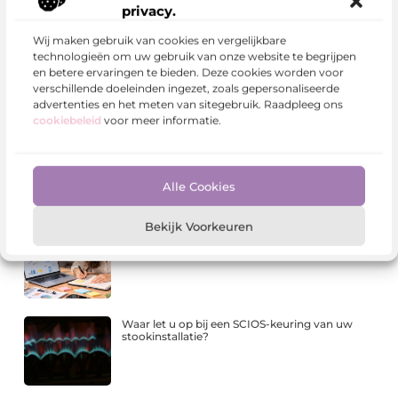
privacy.
Meer Berichten
Wij maken gebruik van cookies en vergelijkbare
technologieën om uw gebruik van onze website te begrijpen
Kies bewust voor lavasteen gietvloeren
en betere ervaringen te bieden. Deze cookies worden voor
verschillende doeleinden ingezet, zoals gepersonaliseerde
advertenties en het meten van sitegebruik. Raadpleeg ons
cookiebeleid
voor meer informatie.
Waarom Pokémon-webshops een andere
SEO-strategie nodig hebben dan gewone
webshops
Alle Cookies
Bekijk Voorkeuren
Van zoekresultaat naar merkvoorkeur
Waar let u op bij een SCIOS-keuring van uw
stookinstallatie?