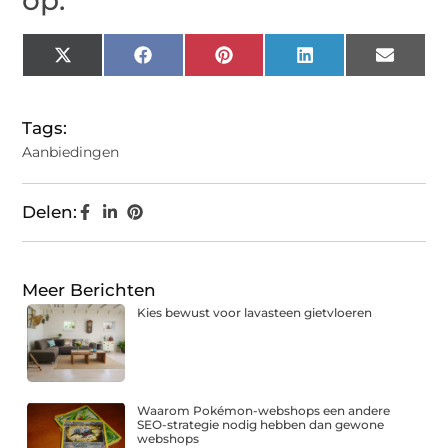
op:
X
Facebook
Pinterest
LinkedIn
Email
(Twitter)
Tags:
Aanbiedingen
Delen:
Meer Berichten
Kies bewust voor lavasteen gietvloeren
Waarom Pokémon-webshops een andere
SEO-strategie nodig hebben dan gewone
webshops