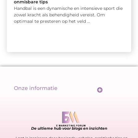
onmisbare tips
Handbal is een dynamische en intensieve sport die
zowel kracht als behendigheid vereist. Om
optimaal te presteren op het veld ...
Onze informatie
Wat maakt backlinks écht goed? De sleutel tot een sterk linkprofiel
Geld verdienen met links: meer dan alleen een url delen
De ultieme hub voor blogs en inzichten