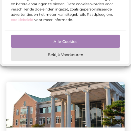
en betere ervaringen te bieden. Deze cookies worden voor
verschillende doeleinden ingezet, zoals gepersonaliseerde
advertenties en het meten van sitegebruik. Raadpleeg ons
Aanbiedingen
cookiebeleid
voor meer informatie.
Veelvoorkomende inbraakmethodes en hoe je
ze voorkomt
Inbrekers maken gebruik van verschillende
technieken om woningen binnen te dringen.
Alle Cookies
Hoewel moderne beveiligingsmaatregelen steeds
beter worden, blijven veel woningen ...
Bekijk Voorkeuren